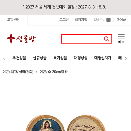
“ 2027 서울 세계 청년대회 일정 : 2027. 8. 3 ~ 8. 8. "
고객센터
로그인
회원가입
장바구니
마이샵
|
|
0
|
추천성물
신규성물
특가성물
대형성상
대형십자가
레지오
이콘/액자/성화(원화)
이콘/소-20cm이하