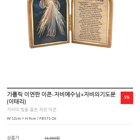
가톨릭 이연판 이콘-자비예수님+자비의기도문
5%
(이태리)
자비의 빛을 품은 작은 이콘
W 12cm + H 9cm / FB571-26
상품가
16,000
원