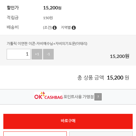
15,200
할인가
원
적립금
150원
배송비
(조건)
지역별
가톨릭 이연판 이콘-자비예수님+자비의기도문(이태리)
+1
-1
15,200
원
총 상품 금액
15,200
원
포인트사용 가맹점
?
바로구매