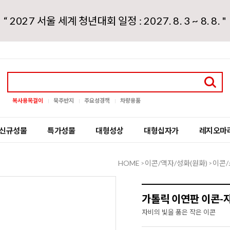
“ 2027 서울 세계 청년대회 일정 : 2027. 8. 3 ~ 8. 8. "
복사용목걸이
묵주반지
주요성경책
차량용품
신규성물
특가성물
대형성상
대형십자가
레지오마
HOME
이콘/액자/성화(원화)
이콘/
>
>
가톨릭 이연판 이콘-
자비의 빛을 품은 작은 이콘