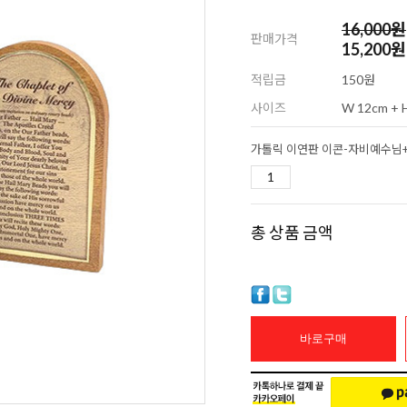
16,000
원
판매가격
15,200원
적립금
150원
사이즈
W 12cm + H
총 상품 금액
바로구매