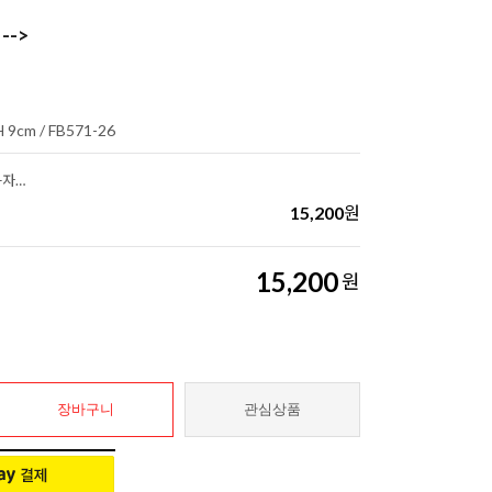
-->
 9cm / FB571-26
가톨릭 이연판 이콘-자비예수님+자비의기도문(이태리)
15,200
원
15,200
원
장바구니
관심상품