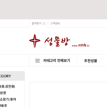
즐겨찾기
고객센터
카테고리 전체보기
추천성물
EGORY
용,성전용)
/성경
/소등기/호야
0단묵주