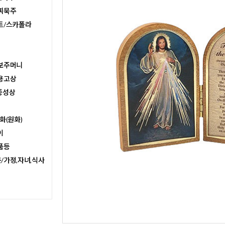
찌묵주
트/스카폴라
보주머니
용고상
종성상
화(원화)
이
품등
/가정,자녀,식사