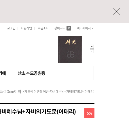
로그인
회원가입
주문조회
장바구니
0
마이페이지
리애
산소,추모공원용
소-20cm이하
> 가톨릭 이연판 이콘-자비예수님+자비의기도문(이태리)
자비예수님+자비의기도문(이태리)
5%