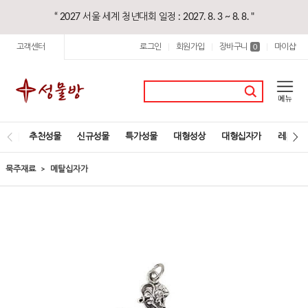
“ 2027 서울 세계 청년대회 일정 : 2027. 8. 3 ~ 8. 8. "
고객센터
로그인
회원가입
장바구니
마이샵
|
|
0
|
추천성물
신규성물
특가성물
대형성상
대형십자가
레지오
묵주재료
메탈십자가