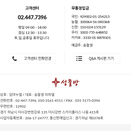
고객센터
무통장입금
국민 : 929002-01-254213
02.447.7396
농협 : 100064-56-040368
신한 : 110-024-155129
평일 09:00 - 18:00
우리 : 1002-755-648852
점심 12:30 - 13:30
카카오 : 3333-01-8878101
토,일,공휴일 휴무입니다.
예금주 : 송철영
상호 : 임마누엘 / 대표 : 송철영 라파엘
전화번호 : 02-447-7396, 010-3161-4511 / FAX : 031-5175-0396
우편번호 : 12902
경기 하남시 미사강변한강로 135 미사강변 스카이폴리스 나동 415호
사업자등록번호 : 206-17-24777, 통신판매업신고 : 경기하남 제0378호