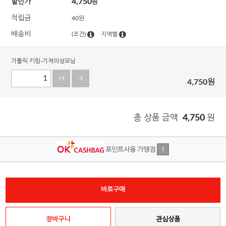
4,750
할인가
원
적립금
40원
배송비
(조건)
지역별
가톨릭 키링-기적의성모님
+1
-1
4,750
원
총 상품 금액
4,750
원
포인트사용 가맹점
?
바로구매
장바구니
관심상품