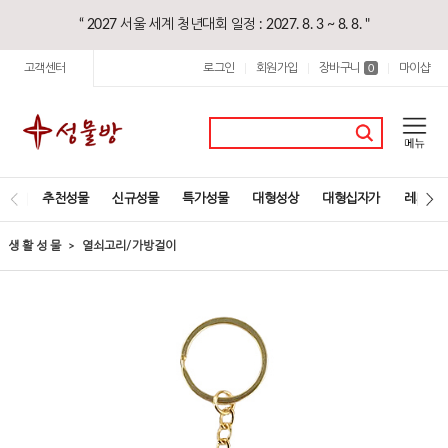
“ 2027 서울 세계 청년대회 일정 : 2027. 8. 3 ~ 8. 8. "
고객센터
로그인
회원가입
장바구니
마이샵
|
|
0
|
추천성물
신규성물
특가성물
대형성상
대형십자가
레지오
생 활 성 물
열쇠고리/가방걸이