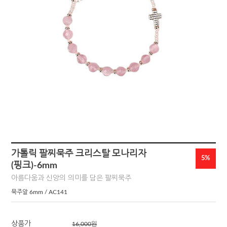
가톨릭 팔찌묵주 크리스탈 모나리자
5%
(핑크)-6mm
아름다움과 신앙의 의미를 담은 팔찌묵주
묵주알 6mm / AC141
상품가
16,000
원