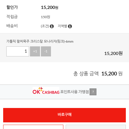
15,200
할인가
원
적립금
150원
배송비
(조건)
지역별
가톨릭 팔찌묵주 크리스탈 모나리자(핑크)-6mm
+1
-1
15,200
원
총 상품 금액
15,200
원
포인트사용 가맹점
?
바로구매