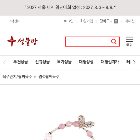
“ 2027 서울 세계 청년대회 일정 : 2027. 8. 3 ~ 8. 8. "
고객센터
로그인
회원가입
장바구니
마이샵
|
|
0
|
추천성물
신규성물
특가성물
대형성상
대형십자가
레지오
묵주반지/팔찌묵주
원석팔찌묵주