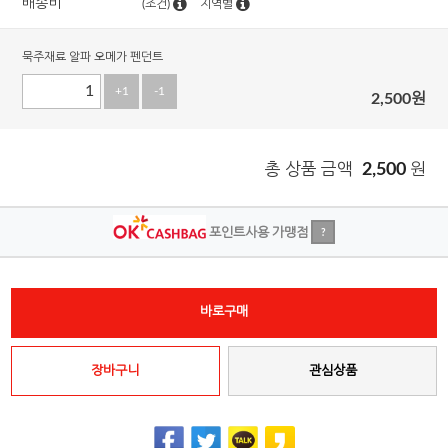
배송비
(조건)
지역별
묵주재료 알파 오메가 펜던트
+1
-1
2,500
원
총 상품 금액
2,500
원
포인트사용 가맹점
?
바로구매
장바구니
관심상품