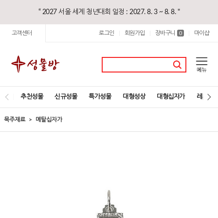
“ 2027 서울 세계 청년대회 일정 : 2027. 8. 3 ~ 8. 8. "
고객센터
로그인
회원가입
장바구니
마이샵
|
|
0
|
추천성물
신규성물
특가성물
대형성상
대형십자가
레지오
묵주재료
메탈십자가