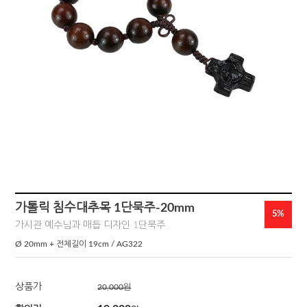
가톨릭 침수대추목 1단묵주-20mm
5%
가시관 예수님과 매듭 디자인 1단묵주
Ø 20mm + 전체길이 19cm / AG322
상품가
20,000원