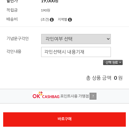
19,000
할인가
원
적립금
190원
배송비
(조건)
지역별
기념문구각인
각인내용
총 상품 금액
0
원
포인트사용 가맹점
?
바로구매