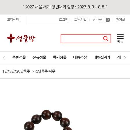
“ 2027 서울 세계 청년대회 일정 : 2027. 8. 3 ~ 8. 8. "
고객센터
로그인
회원가입
장바구니
마이샵
|
|
0
|
추천성물
신규성물
특가성물
대형성상
대형십자가
레지오
1단/5단/20단묵주
1단묵주-나무