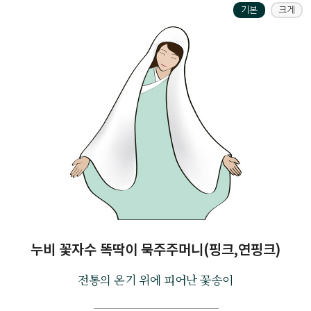
기본
크게
누비 꽃자수 똑딱이 묵주주머니(핑크,연핑크)
전통의 온기 위에 피어난 꽃송이