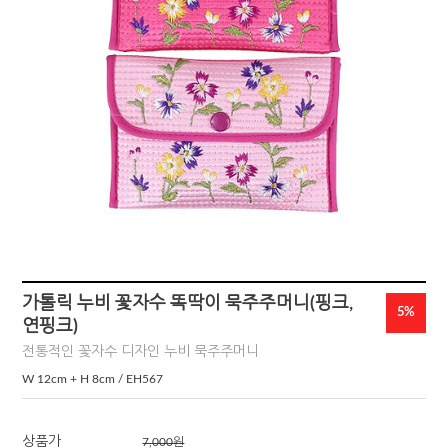
가톨릭 누비 꽃자수 똑딱이 묵주주머니(핑크,
5%
연핑크)
전통적인 꽃자수 디자인 누비 묵주주머니
W 12cm + H 8cm / EH567
상품가
7,000원