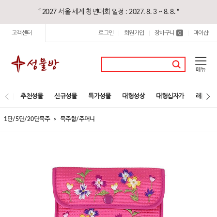
“ 2027 서울 세계 청년대회 일정 : 2027. 8. 3 ~ 8. 8. "
고객센터
로그인
회원가입
장바구니
마이샵
|
|
0
|
추천성물
신규성물
특가성물
대형성상
대형십자가
레지오
1단/5단/20단묵주
묵주함/주머니