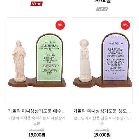
19,000원
5%
5%
가톨릭 미니성상기도문-예수성
가톨릭 미니성상기도문-성모자
심(식사전후 기도)
(자녀를 위한 기도)
가정의 식탁을 축복하는 미니성상기
성모님의 사랑을 담은 미니성상기도
도문
문
20,000원
20,000원
19,000원
19,000원