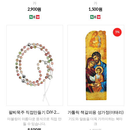
가
가
2,900원
1,500원
5%
팔찌묵주 직접만들기 DiY-2줄
가톨릭 책갈피용 성가정(이태리)
팔찌묵주 화만옥 4mm
마블링이 아름다운 원석으로 직접 만
기도와 말씀을 더욱 가까이하는 북마
들 수 있습니다.
크