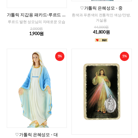
♡가톨릭 은혜성모 - 중
가톨릭 지갑용 패카드-루르드 발
흰색과 푸른색의 전통적인 색상/안방,
현 성모님(이태리)
거실용
루르드 발현 성모님의 자애로운 모습
44,000원
2,000원
41,800원
1,900원
5%
5%
♡가톨릭 은혜성모 - 대