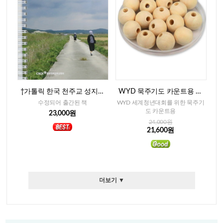
†가톨릭 한국 천주교 성지순
WYD 묵주기도 카운트용 베
례(개정중보판)
이지색 나무알-15mm(300개)
수정되어 출간된 책
WYD 세계청년대회를 위한 묵주기
도 카운트용
23,000원
24,000원
21,600원
더보기 ▼