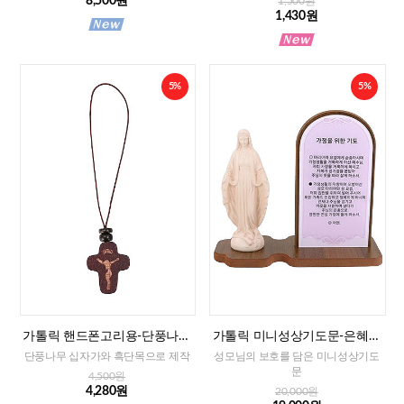
8,500원
1,500원
1,430원
5%
5%
가톨릭 핸드폰고리용-단풍나무
가톨릭 미니성상기도문-은혜성
십자가
모(가정을 위한 기도)
단풍나무 십자가와 흑단목으로 제작
성모님의 보호를 담은 미니성상기도
문
4,500원
4,280원
20,000원