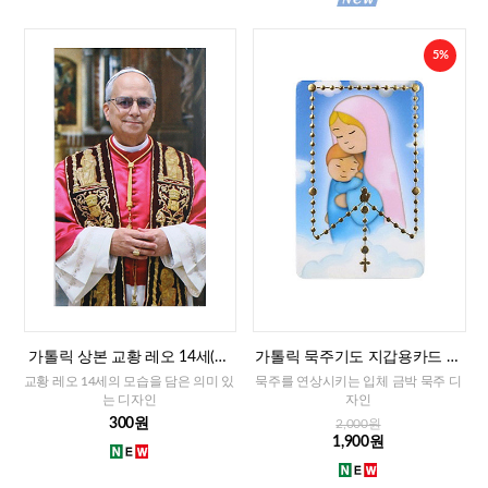
5%
가톨릭 상본 교황 레오 14세(이
가톨릭 묵주기도 지갑용카드 책
태리)
갈피겸용-성모자(이태리)
교황 레오 14세의 모습을 담은 의미 있
묵주를 연상시키는 입체 금박 묵주 디
는 디자인
자인
300원
2,000원
1,900원