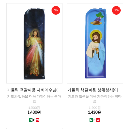
5%
5%
가톨릭 책갈피용 자비예수님(이
가톨릭 책갈피용 성체성사(이태
태리)
리)
기도와 말씀을 더욱 가까이하는 북마
기도와 말씀을 더욱 가까이하는 북마
크
크
1,500원
1,500원
1,430원
1,430원