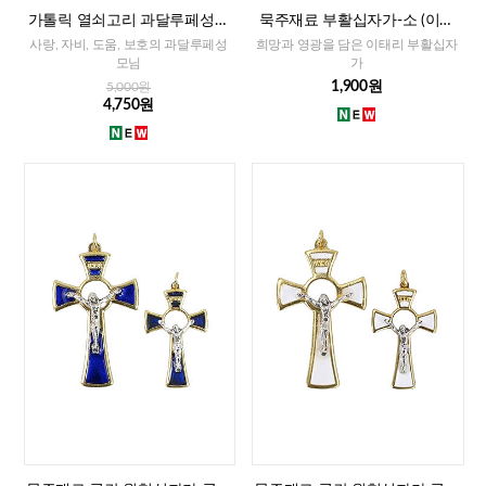
가톨릭 열쇠고리 과달루페성모
묵주재료 부활십자가-소 (이태
(이태리)
리)-레드,화이트,블루
사랑, 자비, 도움, 보호의 과달루페성
희망과 영광을 담은 이태리 부활십자
모님
가
1,900원
5,000원
4,750원