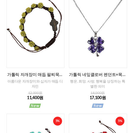
가톨릭 자개장미 매듭 팔찌묵주
가톨릭 네잎클로버 펜던트+목걸
(그린)-8mm
이줄
아름다운 자개장미와 십자가 매듭 디
행운, 희망, 사랑, 행복을 상징하는 특
자인
별한 의미
12,000원
18,000원
11,400원
17,100원
5%
5%