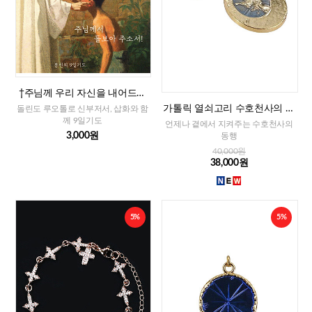
†주님께 우리 자신을 내어드리
는 9일기도
가톨릭 열쇠고리 수호천사의 축
돌린도 루오톨로 신부저서, 삽화와 함
복(프랑스)
께 9일기도
언제나 곁에서 지켜주는 수호천사의
3,000원
동행
40,000원
38,000원
5%
5%