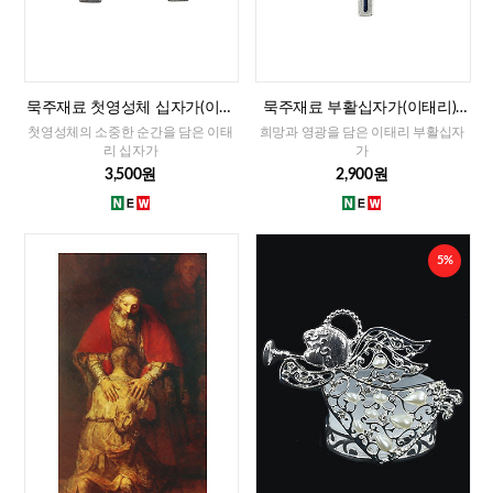
묵주재료 첫영성체 십자가(이태
묵주재료 부활십자가(이태리)-
리)-남자,여자
대
첫영성체의 소중한 순간을 담은 이태
희망과 영광을 담은 이태리 부활십자
리 십자가
가
3,500원
2,900원
5%