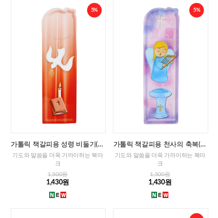
5%
5%
가톨릭 책갈피용 성령 비둘기(이
가톨릭 책갈피용 천사의 축복(이
태리)
태리)
기도와 말씀을 더욱 가까이하는 북마
기도와 말씀을 더욱 가까이하는 북마
크
크
1,500원
1,500원
1,430원
1,430원