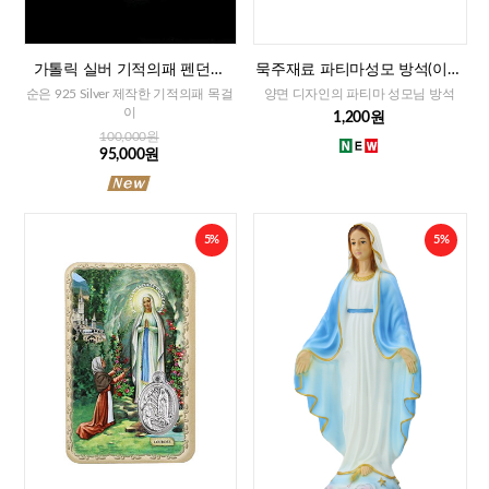
가톨릭 실버 기적의패 펜던트
묵주재료 파티마성모 방석(이태
+목걸이줄
리)-대,중,소
순은 925 Silver 제작한 기적의패 목걸
양면 디자인의 파티마 성모님 방석
이
1,200원
100,000원
95,000원
5%
5%