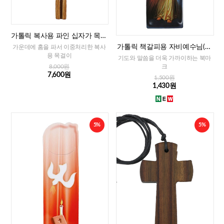
가톨릭 복사용 파인 십자가 목걸
이
가톨릭 책갈피용 자비예수님(이
가운데에 홈을 파서 이중처리한 복사
태리)
용 목걸이
기도와 말씀을 더욱 가까이하는 북마
크
8,000원
7,600원
1,500원
1,430원
5%
5%