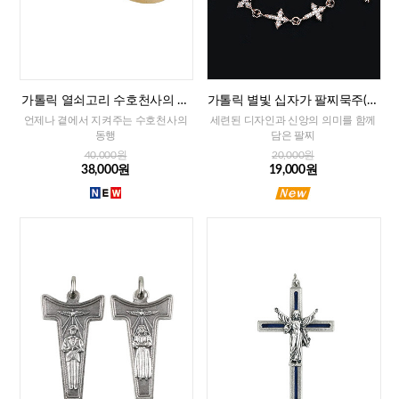
가톨릭 열쇠고리 수호천사의 축
가톨릭 별빛 십자가 팔찌묵주(로
복(프랑스)
즈골드)
언제나 곁에서 지켜주는 수호천사의
세련된 디자인과 신앙의 의미를 함께
동행
담은 팔찌
40,000원
20,000원
38,000원
19,000원