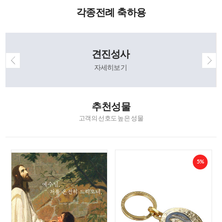
각종전례 축하용
견진성사
자세히보기
추천성물
고객의 선호도 높은 성물
5%