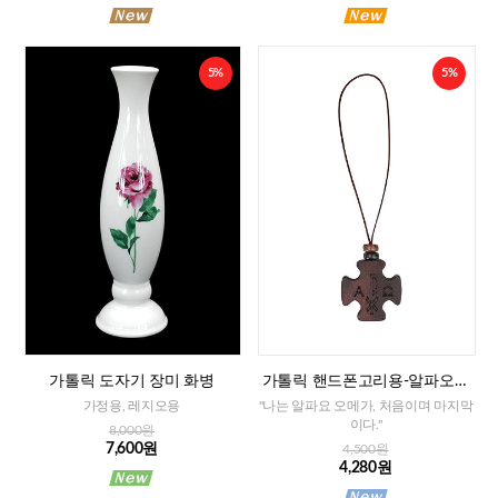
5%
5%
가톨릭 도자기 장미 화병
가톨릭 핸드폰고리용-알파오메
가 십자가
가정용, 레지오용
"나는 알파요 오메가, 처음이며 마지막
이다."
8,000원
7,600원
4,500원
4,280원