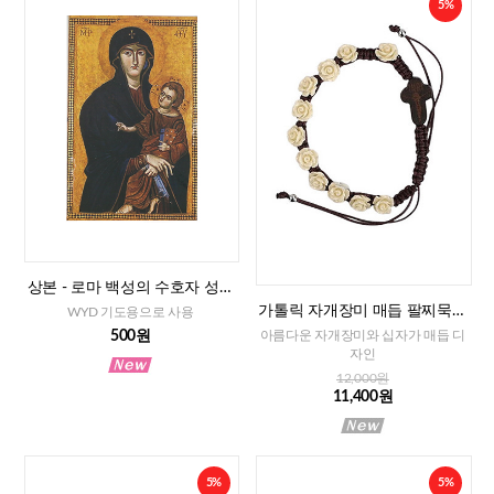
5%
상본 - 로마 백성의 수호자 성모
님, 2매
가톨릭 자개장미 매듭 팔찌묵주
WYD 기도용으로 사용
(아이보리)-8mm
500원
아름다운 자개장미와 십자가 매듭 디
자인
12,000원
11,400원
5%
5%