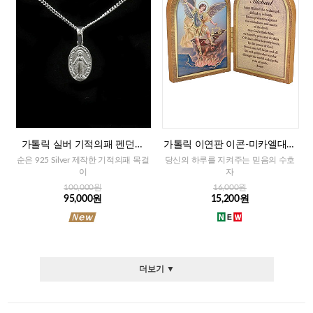
가톨릭 실버 기적의패 펜던트
가톨릭 이연판 이콘-미카엘대천
+목걸이줄
사+기도문(이태리)
순은 925 Silver 제작한 기적의패 목걸
당신의 하루를 지켜주는 믿음의 수호
이
자
100,000원
16,000원
95,000원
15,200원
더보기 ▼