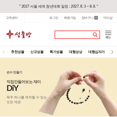
“ 2027 서울 세계 청년대회 일정 : 2027. 8. 3 ~ 8. 8. "
고객센터
로그인
회원가입
장바구니
마이샵
|
|
0
|
추천성물
신규성물
특가성물
대형성상
대형십자가
레
손수 만들기
직접만들어보는 재미
DiY
묵주 하나를 제작할 수 있는
모든 재료