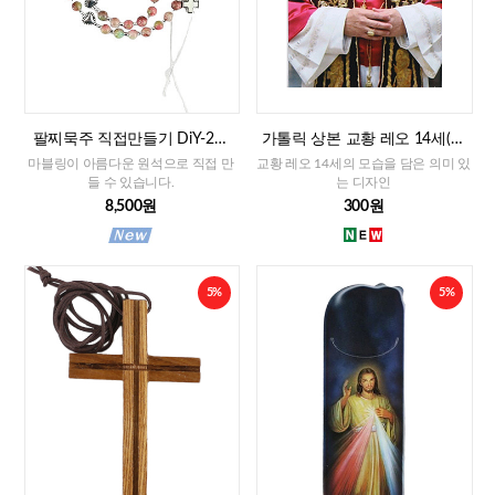
팔찌묵주 직접만들기 DiY-2줄
가톨릭 상본 교황 레오 14세(이
팔찌묵주 화만옥 4mm
태리)
마블링이 아름다운 원석으로 직접 만
교황 레오 14세의 모습을 담은 의미 있
들 수 있습니다.
는 디자인
8,500원
300원
5%
5%