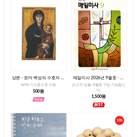
상본 - 로마 백성의 수호자 성
매일미사 2026년 9월호 - 일
모님, 2매
반판
WYD 기도용으로 사용
순교자 성월/ 8월호 구입 가능합니
다.
500원
1,500원
10%