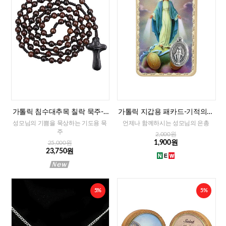
가톨릭 침수대추목 칠락 묵주-8
가톨릭 지갑용 패카드-기적의성
mm
모님(이태리)
성모님의 기쁨을 묵상하는 기도용 묵
언제나 함께하시는 성모님의 은총
주
2,000원
1,900원
25,000원
23,750원
5%
5%