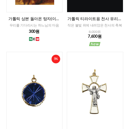
가톨릭 상본 돌아온 탕자(이태
가톨릭 티라이트용 천사 유리홀
리)
더
우리를 기다리시는 하느님의 마음
작은 불빛 위에 내려앉은 천사의 축복
300원
8,000원
7,600원
5%