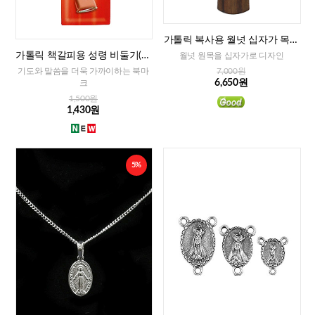
가톨릭 복사용 월넛 십자가 목걸
이
가톨릭 책갈피용 성령 비둘기(이
월넛 원목을 십자가로 디자인
태리)
기도와 말씀을 더욱 가까이하는 북마
7,000원
6,650원
크
1,500원
1,430원
5%