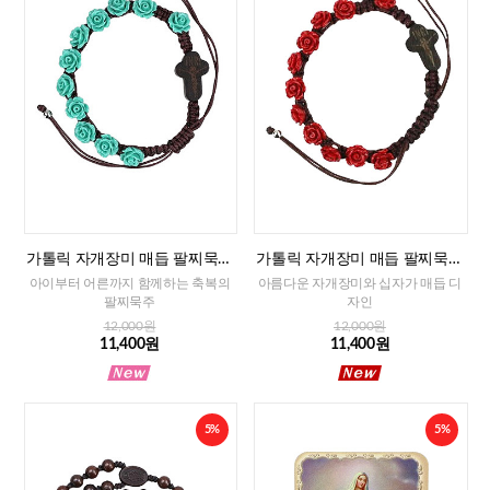
가톨릭 자개장미 매듭 팔찌묵주
가톨릭 자개장미 매듭 팔찌묵주
(민트)-8mm
(레드)-8mm
아이부터 어른까지 함께하는 축복의
아름다운 자개장미와 십자가 매듭 디
팔찌묵주
자인
12,000원
12,000원
11,400원
11,400원
5%
5%