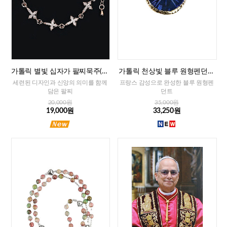
가톨릭 별빛 십자가 팔찌묵주(로
가톨릭 천상빛 블루 원형펜던트
즈골드)
(프랑스)
세련된 디자인과 신앙의 의미를 함께
프랑스 감성으로 완성한 블루 원형펜
담은 팔찌
던트
20,000원
35,000원
19,000원
33,250원