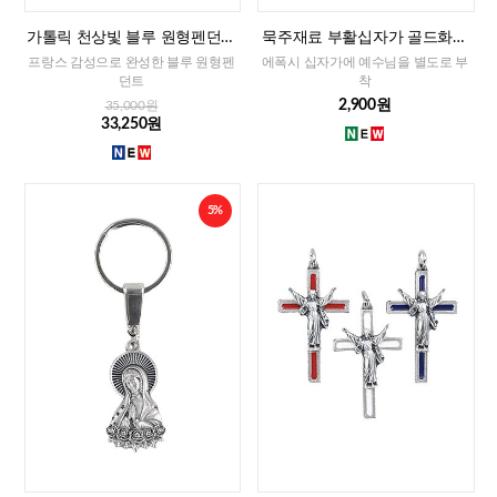
가톨릭 천상빛 블루 원형펜던트
묵주재료 부활십자가 골드화이
(프랑스)
트(이태리)-소
프랑스 감성으로 완성한 블루 원형펜
에폭시 십자가에 예수님을 별도로 부
던트
착
2,900원
35,000원
33,250원
5%