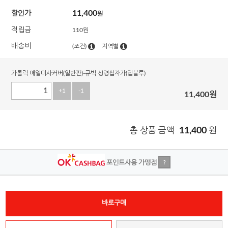
11,400
할인가
원
적립금
110원
배송비
(조건)
지역별
가톨릭 매일미사커버(일반판)-큐빅 성령십자가(딥블루)
+1
-1
11,400
원
총 상품 금액
11,400
원
포인트사용 가맹점
?
바로구매