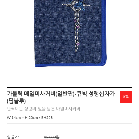
가톨릭 매일미사커버(일반판)-큐빅 성령십자가
5%
(딥블루)
반짝이는 성령의 빛을 담은 매일미사커버
W 14cm + H 20cm / EH558
상품가
12,000
원