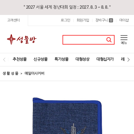
“ 2027 서울 세계 청년대회 일정 : 2027. 8. 3 ~ 8. 8. "
고객센터
로그인
회원가입
장바구니
마이샵
|
|
0
|
추천성물
신규성물
특가성물
대형성상
대형십자가
레지오
생 활 성 물
매일미사커버