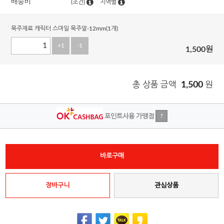
배송비
(조건)
지역별
묵주재료 캐릭터 스마일 묵주알-12mm(1개)
+1
-1
1,500
원
총 상품 금액
1,500
원
포인트사용 가맹점
?
바로구매
장바구니
관심상품