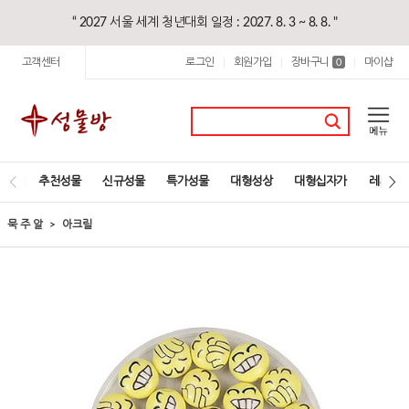
“ 2027 서울 세계 청년대회 일정 : 2027. 8. 3 ~ 8. 8. "
고객센터
로그인
회원가입
장바구니
마이샵
|
|
0
|
추천성물
신규성물
특가성물
대형성상
대형십자가
레지오
묵 주 알
아크릴