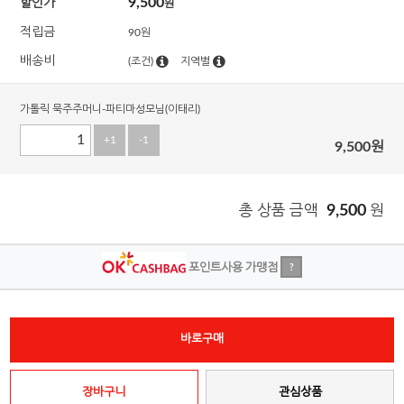
9,500
할인가
원
적립금
90원
배송비
(조건)
지역별
가톨릭 묵주주머니-파티마성모님(이태리)
+1
-1
9,500
원
총 상품 금액
9,500
원
포인트사용 가맹점
?
바로구매
장바구니
관심상품