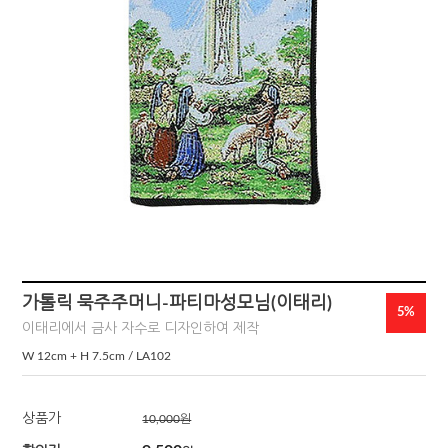
가톨릭 묵주주머니-파티마성모님(이태리)
5%
이태리에서 금사 자수로 디자인하여 제작
W 12cm + H 7.5cm / LA102
상품가
10,000
원