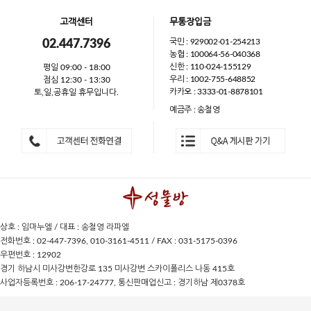
고객센터
무통장입금
국민 : 929002-01-254213
02.447.7396
농협 : 100064-56-040368
신한 : 110-024-155129
평일 09:00 - 18:00
우리 : 1002-755-648852
점심 12:30 - 13:30
카카오 : 3333-01-8878101
토,일,공휴일 휴무입니다.
예금주 : 송철영
상호 : 임마누엘 / 대표 : 송철영 라파엘
전화번호 : 02-447-7396, 010-3161-4511 / FAX : 031-5175-0396
우편번호 : 12902
경기 하남시 미사강변한강로 135 미사강변 스카이폴리스 나동 415호
사업자등록번호 : 206-17-24777, 통신판매업신고 : 경기하남 제0378호