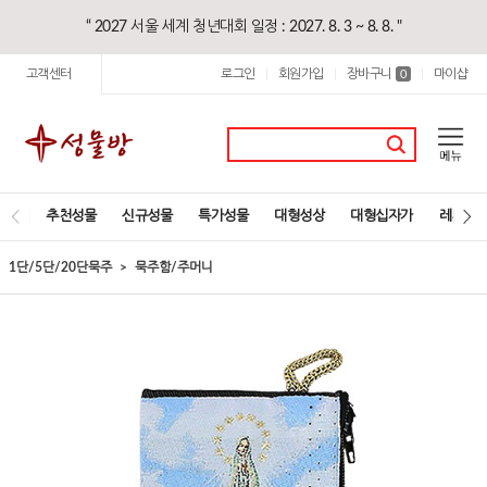
“ 2027 서울 세계 청년대회 일정 : 2027. 8. 3 ~ 8. 8. "
고객센터
로그인
회원가입
장바구니
마이샵
|
|
0
|
추천성물
신규성물
특가성물
대형성상
대형십자가
레지오
1단/5단/20단묵주
묵주함/주머니