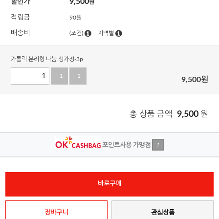
9,500
할인가
원
적립금
90원
배송비
(조건)
지역별
가톨릭 분리형 나눔 성가정-3p
+1
-1
9,500
원
총 상품 금액
9,500
원
포인트사용 가맹점
?
바로구매
장바구니
관심상품