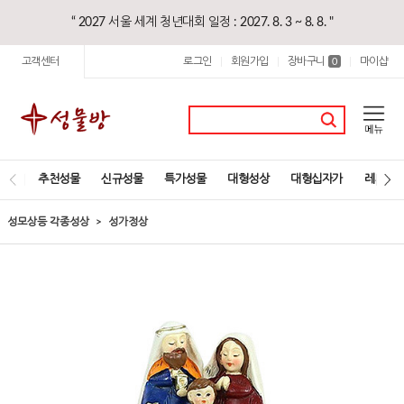
“ 2027 서울 세계 청년대회 일정 : 2027. 8. 3 ~ 8. 8. "
고객센터
로그인
회원가입
장바구니
마이샵
|
|
0
|
추천성물
신규성물
특가성물
대형성상
대형십자가
레지오
성모상등 각종성상
성가정상