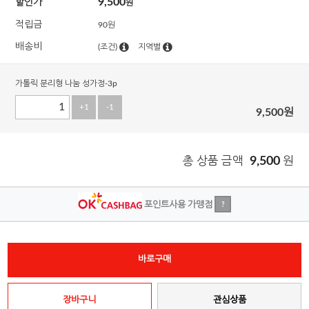
9,500
할인가
원
적립금
90원
배송비
(조건)
지역별
가톨릭 분리형 나눔 성가정-3p
+1
-1
9,500
원
총 상품 금액
9,500
원
포인트사용 가맹점
?
바로구매
장바구니
관심상품