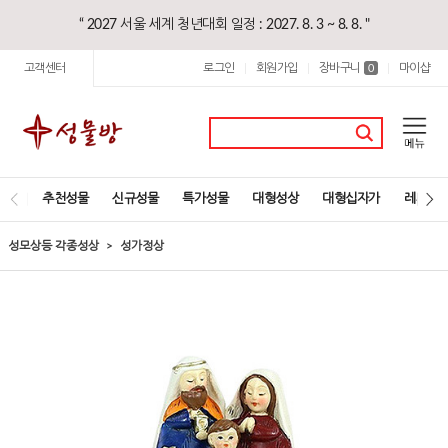
“ 2027 서울 세계 청년대회 일정 : 2027. 8. 3 ~ 8. 8. "
고객센터
로그인
회원가입
장바구니
마이샵
|
|
0
|
추천성물
신규성물
특가성물
대형성상
대형십자가
레지오
성모상등 각종성상
성가정상