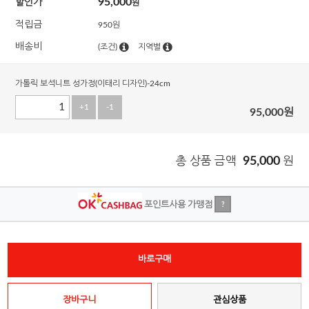
95,000
할인가
원
적립금
950원
배송비
(조건)
지역별
가톨릭 보석니트 성가정(이태리 디자인)-24cm
+1
-1
95,000
원
총 상품 금액
95,000
원
포인트사용 가맹점
?
바로구매
장바구니
관심상품