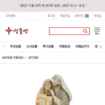
“ 2027 서울 세계 청년대회 일정 : 2027. 8. 3 ~ 8. 8. "
고객센터
로그인
회원가입
장바구니
마이샵
|
|
0
|
추천성물
신규성물
특가성물
대형성상
대형십자가
레지오
성모상등 각종성상
성가정상