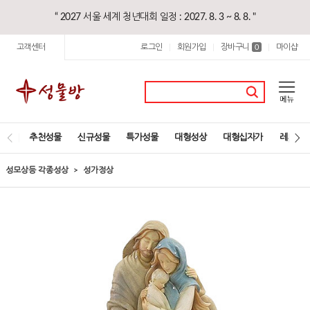
“ 2027 서울 세계 청년대회 일정 : 2027. 8. 3 ~ 8. 8. "
고객센터
로그인
회원가입
장바구니
마이샵
|
|
0
|
추천성물
신규성물
특가성물
대형성상
대형십자가
레지오
성모상등 각종성상
성가정상