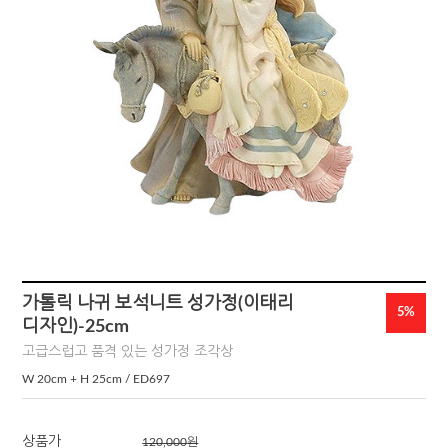
가톨릭 나귀 보석니트 성가정(이태리
5%
디자인)-25cm
고급스럽고 품격 있는 성가정 조각상
W 20cm + H 25cm / ED697
상품가
120,000
원