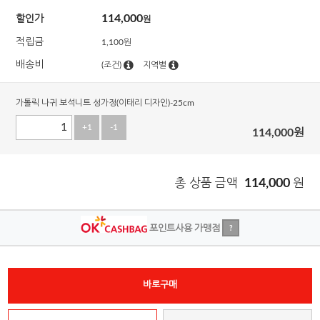
114,000
할인가
원
적립금
1,100원
배송비
(조건)
지역별
가톨릭 나귀 보석니트 성가정(이태리 디자인)-25cm
+1
-1
114,000
원
총 상품 금액
114,000
원
포인트사용 가맹점
?
바로구매