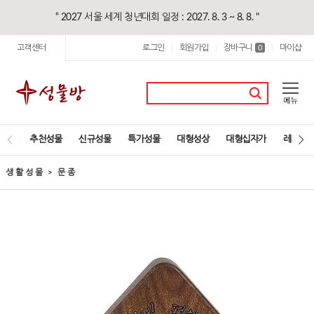
“ 2027 서울 세계 청년대회 일정 : 2027. 8. 3 ~ 8. 8. "
고객센터
로그인
회원가입
장바구니
마이샵
|
|
0
|
추천성물
신규성물
특가성물
대형성상
대형십자가
레지오
생 활 성 물
문 종