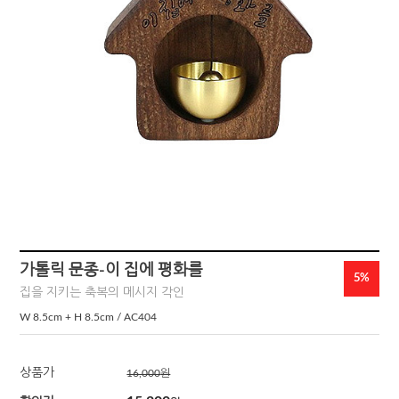
가톨릭 문종-이 집에 평화를
5%
집을 지키는 축복의 메시지 각인
W 8.5cm + H 8.5cm / AC404
상품가
16,000
원