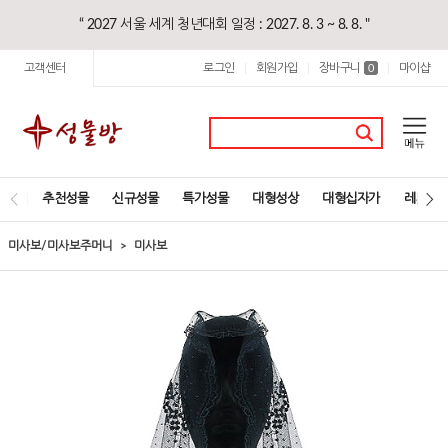
“ 2027 서울 세계 청년대회 일정 : 2027. 8. 3 ~ 8. 8. "
고객센터
로그인
회원가입
장바구니
마이샵
|
|
0
|
추천성물
신규성물
특가성물
대형성상
대형십자가
레지오
미사보/미사보주머니
미사보