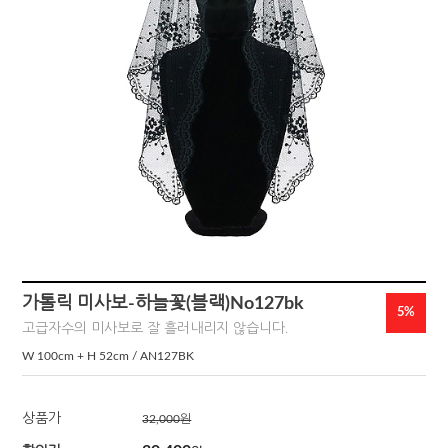
가톨릭 미사보-하늘꽃(블랙)No127bk
5%
고급자수의 미사보로 잘 흘러내리지 않습니다.
W 100cm + H 52cm / AN127BK
상품가
32,000
원