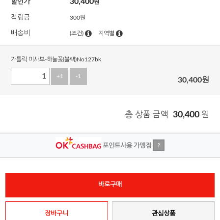
30,400
할인가
원
적립금
300원
배송비
(조건)
지역별
가톨릭 미사보-하늘꽃(블랙)No127bk
+1
-1
30,400
원
총 상품 금액
30,400
원
포인트사용 가맹점
?
바로구매
장바구니
관심상품