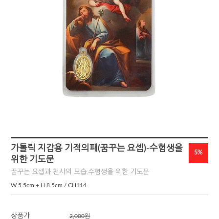
가톨릭 지갑용 기적의패(꿈꾸는 요셉)-수험생을
5%
위한 기도문
꿈꾸는 요셉과 천사의 모습,수험생을 위한 기도문
W 5.5cm + H 8.5cm / CH114
상품가
2,000
원