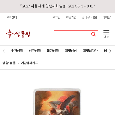
“ 2027 서울 세계 청년대회 일정 : 2027. 8. 3 ~ 8. 8. "
고객센터
로그인
회원가입
장바구니
마이샵
|
|
0
|
추천성물
신규성물
특가성물
대형성상
대형십자가
레지오
생 활 성 물
지갑용패카드