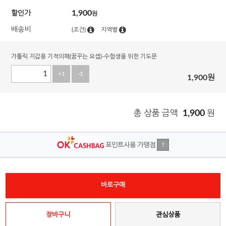
1,900
할인가
원
배송비
(조건)
지역별
가톨릭 지갑용 기적의패(꿈꾸는 요셉)-수험생을 위한 기도문
+1
-1
1,900
원
총 상품 금액
1,900
원
포인트사용 가맹점
?
바로구매
장바구니
관심상품