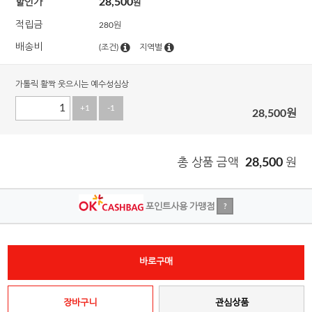
28,500
할인가
원
적립금
280원
배송비
(조건)
지역별
가톨릭 활짝 웃으시는 예수성심상
+1
-1
28,500
원
총 상품 금액
28,500
원
포인트사용 가맹점
?
바로구매
장바구니
관심상품