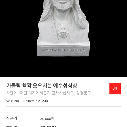
가톨릭 활짝 웃으시는 예수성심상
5%
하단에 "어떤 처지에서든지 감사하십시오" 성경문구
W 10cm + H 18cm / VT230
상품가
30,000
원