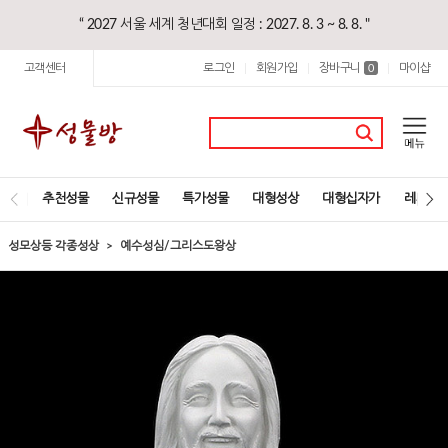
“ 2027 서울 세계 청년대회 일정 : 2027. 8. 3 ~ 8. 8. "
고객센터
로그인
회원가입
장바구니
마이샵
|
|
0
|
추천성물
신규성물
특가성물
대형성상
대형십자가
레지오
성모상등 각종성상
예수성심/그리스도왕상