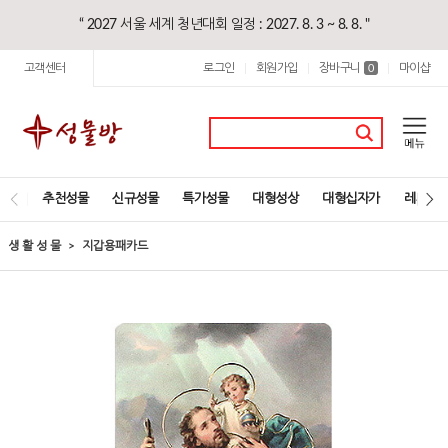
“ 2027 서울 세계 청년대회 일정 : 2027. 8. 3 ~ 8. 8. "
고객센터
로그인
회원가입
장바구니
마이샵
|
|
0
|
추천성물
신규성물
특가성물
대형성상
대형십자가
레지오
생 활 성 물
지갑용패카드