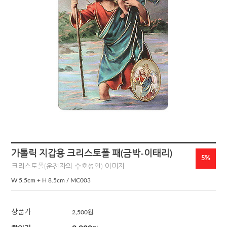
가톨릭 지갑용 크리스토폴 패(금박-이태리)
5%
크리스토폴(운전자의 수호성인) 이미지
W 5.5cm + H 8.5cm / MC003
상품가
2,500
원