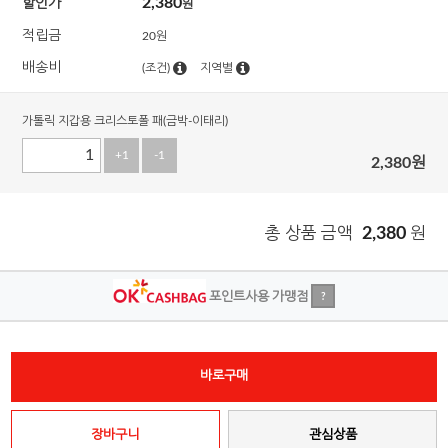
2,380
할인가
원
적립금
20원
배송비
(조건)
지역별
가톨릭 지갑용 크리스토폴 패(금박-이태리)
+1
-1
2,380
원
총 상품 금액
2,380
원
포인트사용 가맹점
?
바로구매
장바구니
관심상품