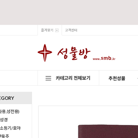
즐겨찾기
고객센터
카테고리 전체보기
추천성물
EGORY
용,성전용)
/성경
/소등기/호야
0단묵주