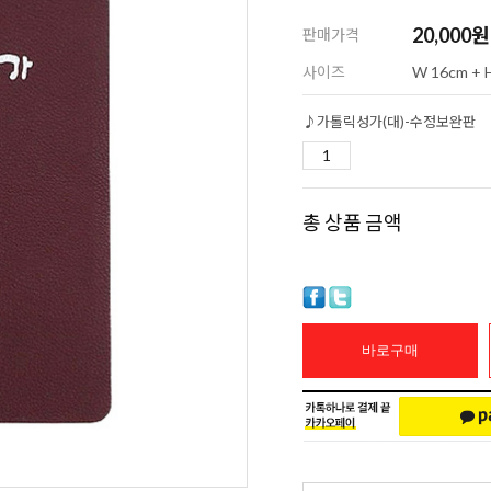
20,000
원
판매가격
사이즈
W 16cm + 
♪가톨릭성가(대)-수정보완판
총 상품 금액
바로구매