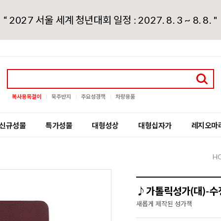
“ 2027 서울 세계 청년대회 일정 : 2027. 8. 3 ~ 8. 8. "
복사용목걸이
묵주반지
주요성경책
차량용품
신규성물
특가성물
대형성상
대형십자가
레지오마
H
♪가톨릭성가(대)-
새롭게 제작된 성가책