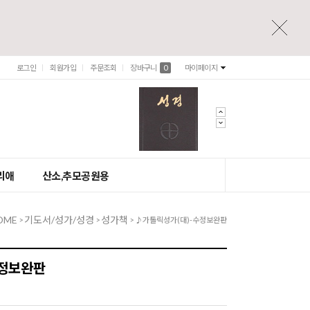
로그인
회원가입
주문조회
장바구니
0
마이페이지
리애
산소,추모공원용
OME
기도서/성가/성경
성가책
>
>
> ♪가톨릭성가(대)-수정보완판
수정보완판