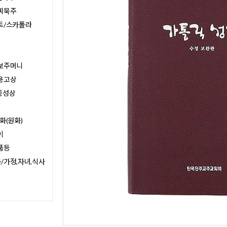
찌묵주
트/스카폴라
보주머니
용고상
종성상
화(원화)
이
품등
/가정,자녀,식사