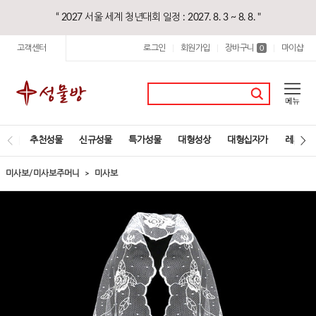
“ 2027 서울 세계 청년대회 일정 : 2027. 8. 3 ~ 8. 8. "
고객센터
로그인
회원가입
장바구니
마이샵
|
|
0
|
추천성물
신규성물
특가성물
대형성상
대형십자가
레지오
미사보/미사보주머니
미사보