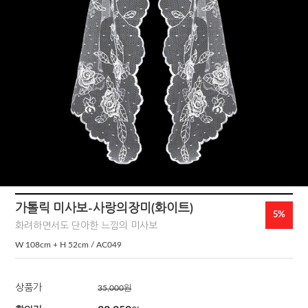
가톨릭 미사보-사랑의장미(화이트)
5%
화려하면서도 단아한 느낌의 미사보
W 108cm + H 52cm / AC049
상품가
35,000
원