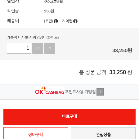
33,250
할인가
원
적립금
230원
배송비
(조건)
지역별
가톨릭 미사보-사랑의장미(화이트)
+1
-1
33,250
원
총 상품 금액
33,250
원
포인트사용 가맹점
?
바로구매
장바구니
관심상품